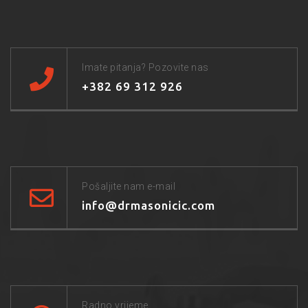
Imate pitanja? Pozovite nas
+382 69 312 926
Pošaljite nam e-mail
info@drmasonicic.com
Radno vrijeme