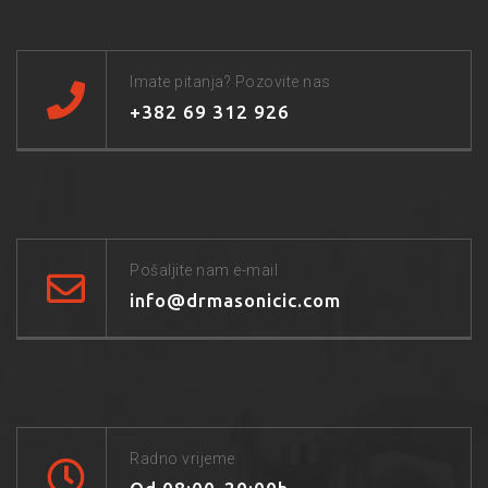
Imate pitanja? Pozovite nas
+382 69 312 926
Pošaljite nam e-mail
info@drmasonicic.com
Radno vrijeme