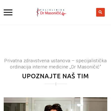
Skip
to
content
Privatna zdravstvena ustanova – specijalistička
ordinacija interne medicine „Dr Masoničić”
UPOZNAJTE NAŠ TIM