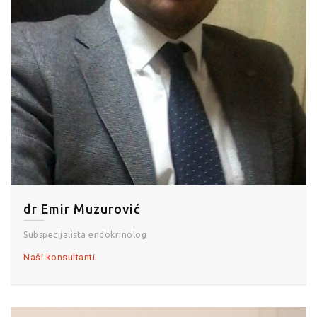
dr Emir Muzurović
Subspecijalista endokrinolog
Naši konsultanti