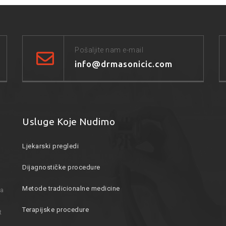
Pošaljite nam e-mail
info@drmasonicic.com
Usluge Koje Nudimo
Ljekarski pregledi
Dijagnostičke procedure
Metode tradicionalne medicine
ka
Terapijske procedure
t