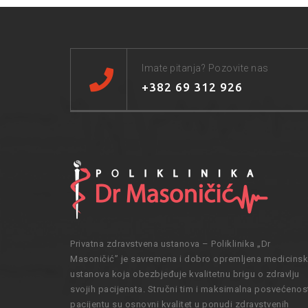
Imate pitanja? Pozovite nas
+382 69 312 926
Privatna zdravstvena ustanova – Poliklinika „Dr
Masoničić” je savremena i dobro opremljena medicins
ustanova koja obezbjeđuje kvalitetnu brigu o zdravlju
svojih pacijenata. Stručni tim i maksimalna posvećenos
pacijentu su osnovni kvalitet u ponudi zdravstvenih