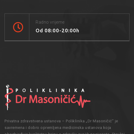
Radno vrijeme
Od 08:00-20:00h
Privatna zdravstvena ustanova – Poliklinika „Dr Masoničić” je
savremena i dobro opremljena medicinska ustanova koja