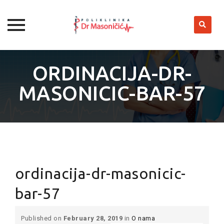
Skip
to
ORDINACIJA-DR-
content
MASONICIC-BAR-57
ordinacija-dr-masonicic-
bar-57
Published on
February 28, 2019
in
O nama