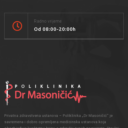
Radno vrijeme
Od 08:00-20:00h
Privatna zdravstvena ustanova – Poliklinika „Dr Masoničić” je
savremena i dobro opremljena medicinska ustanova koja